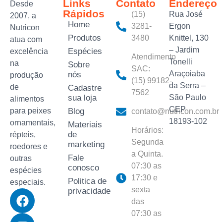
Links
Contato
Endereço
Desde
Rápidos
(15)
Rua José
2007, a
Home
3281-
Ergon
Nutricon
Produtos
3480‬
Knittel, 130
atua com
– Jardim
Espécies
excelência
Atendimento
Tonelli
na
Sobre
SAC:
Araçoiaba
nós
produção
(15) 99182-
da Serra –
de
Cadastre
7562
sua loja
São Paulo
alimentos
CEP
para peixes
Blog
contato@nutricon.com.br
18193-102
ornamentais,
Materiais
Horários:
de
répteis,
Segunda
marketing
roedores e
a Quinta.
Fale
outras
07:30 as
conosco
espécies
17:30 e
Politica de
especiais.
sexta
privacidade
das
07:30 as