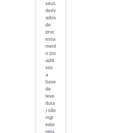
seus
deriv
ados
de
proc
essa
ment
o (os
aditi
vos
a
base
de
leve
dura
) são
ingr
edie
ntes