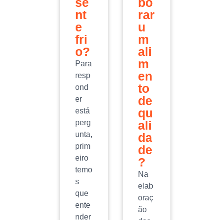
se
bo
nt
rar
e
u
fri
m
o?
ali
m
Para
en
resp
to
ond
de
er
qu
está
perg
ali
unta,
da
prim
de
eiro
?
temo
Na
s
elab
que
oraç
ente
ão
nder