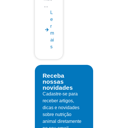
…
L
e
r
m
ai
s
Receba
nossas
novidades
Cadastre-se para
receber artigos,
dicas e novidades
sobre nutrição
animal diretamente