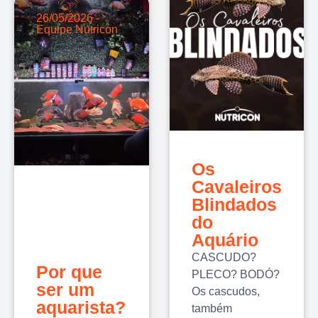
26/05/2026 -
Equipe Nutricon
Os
Cavaleiros
Blindados
do
Aquário
CASCUDO?
Por que
PLECO? BODÓ?
ser um
Os cascudos,
aquarista?
também