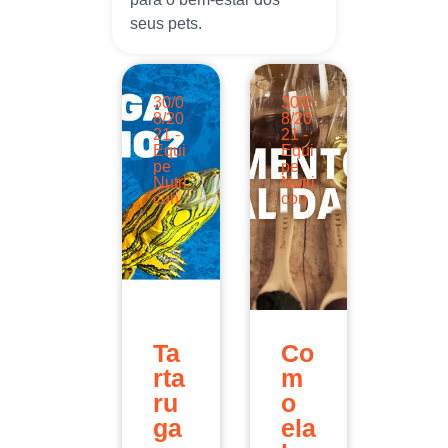
seus pets.
30/0
30/0
8/20
8/20
21 -
21 -
Equi
Equi
pe
pe
Nutri
Nutri
con
con
Ta
Co
rta
m
ru
o
ga
ela