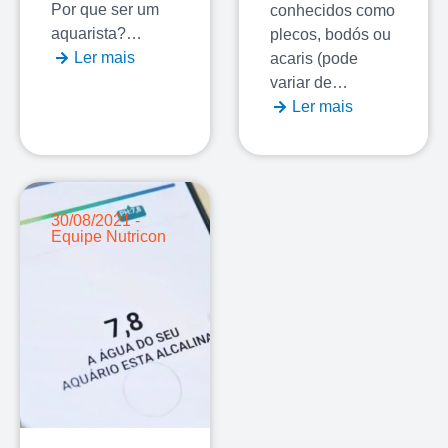
Por que ser um
conhecidos como
aquarista?…
plecos, bodós ou
Ler mais
acaris (pode
variar de…
Ler mais
30/08/2021 -
Equipe Nutricon