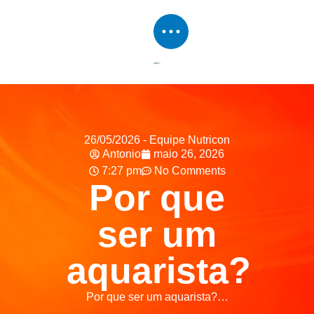
26/05/2026 - Equipe Nutricon
Antonio
maio 26, 2026
7:27 pm
No Comments
Por que
ser um
aquarista?
Por que ser um aquarista?…