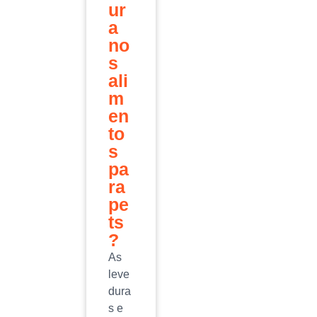
ur
a
no
s
ali
m
en
to
s
pa
ra
pe
ts
?
As
leve
dura
s e