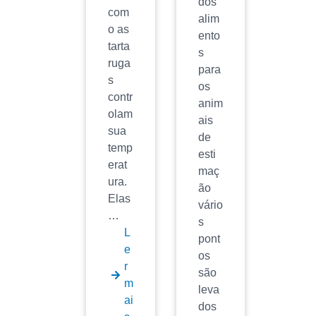
dos
com
alim
o as
ento
tarta
s
ruga
para
s
os
contr
anim
olam
ais
sua
de
temp
esti
erat
maç
ura.
ão
Elas
vário
…
s
L
pont
e
os
r
são
m
leva
ai
dos