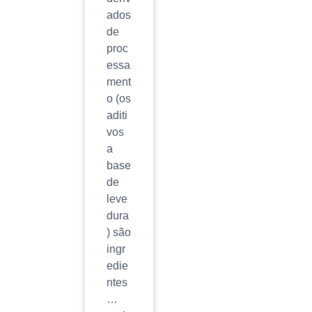
ados
de
proc
essa
ment
o (os
aditi
vos
a
base
de
leve
dura
) são
ingr
edie
ntes
…