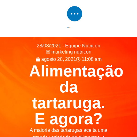
28/08/2021 - Equipe Nutricon
marketing nutricon
agosto 28, 2021
11:08 am
Alimentação
da
tartaruga.
E agora?
A maioria das tartarugas aceita uma