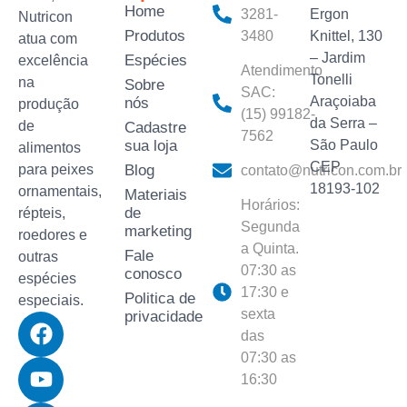
Home
3281-
Ergon
Nutricon
Produtos
3480‬
Knittel, 130
atua com
– Jardim
Espécies
excelência
Atendimento
Tonelli
na
Sobre
SAC:
Araçoiaba
nós
produção
(15) 99182-
da Serra –
de
Cadastre
7562
sua loja
São Paulo
alimentos
CEP
para peixes
Blog
contato@nutricon.com.br
18193-102
ornamentais,
Materiais
Horários:
de
répteis,
Segunda
marketing
roedores e
a Quinta.
Fale
outras
07:30 as
conosco
espécies
17:30 e
Politica de
especiais.
sexta
privacidade
das
07:30 as
16:30