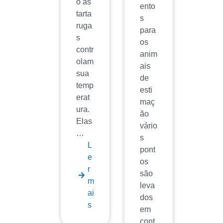
o as
ento
tarta
s
ruga
para
s
os
contr
anim
olam
ais
sua
de
temp
esti
erat
maç
ura.
ão
Elas
vário
…
s
L
pont
e
os
r
são
m
leva
ai
dos
s
em
cont