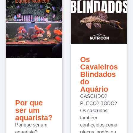
Equipe Nutricon
Os
Cavaleiros
Blindados
do
Aquário
CASCUDO?
Por que
PLECO? BODÓ?
ser um
Os cascudos,
aquarista?
também
Por que ser um
conhecidos como
aquarista?…
plecos, bodós ou