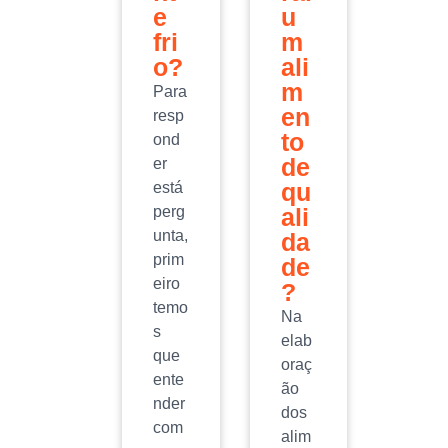
e
u
fri
m
o?
ali
m
Para
en
resp
to
ond
de
er
qu
está
perg
ali
unta,
da
prim
de
eiro
?
temo
Na
s
elab
que
oraç
ente
ão
nder
dos
com
alim