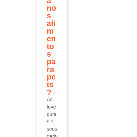
a
no
s
ali
m
en
to
s
pa
ra
pe
ts
?
As
leve
dura
s e
seus
deriv