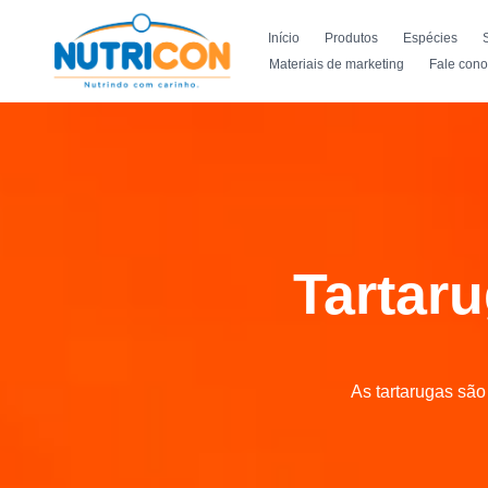
Início
Produtos
Espécies
Materiais de marketing
Fale con
Tartaru
As tartarugas são