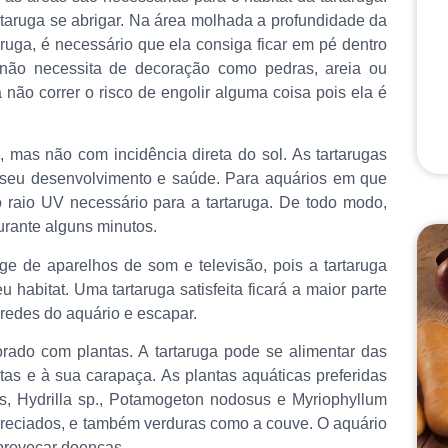
taruga se abrigar. Na área molhada a profundidade da
uga, é necessário que ela consiga ficar em pé dentro
não necessita de decoração como pedras, areia ou
não correr o risco de engolir alguma coisa pois ela é
, mas não com incidência direta do sol. As tartarugas
a seu desenvolvimento e saúde. Para aquários em que
 raio UV necessário para a tartaruga. De todo modo,
urante alguns minutos.
e de aparelhos de som e televisão, pois a tartaruga
habitat. Uma tartaruga satisfeita ficará a maior parte
aredes do aquário e escapar.
ado com plantas. A tartaruga pode se alimentar das
as e à sua carapaça. As plantas aquáticas preferidas
is, Hydrilla sp., Potamogeton nodosus e Myriophyllum
apreciados, e também verduras como a couve. O aquário
provocar doenças.