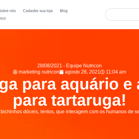
Sobre nós
Cadastre sua loja
Blog
osco
28/08/2021 - Equipe Nutricon
marketing nutricon
agosto 28, 2021
11:04 am
ga para aquário e
para tartaruga!
 bichinhos dóceis, lentos, que interagem com os humanos de se