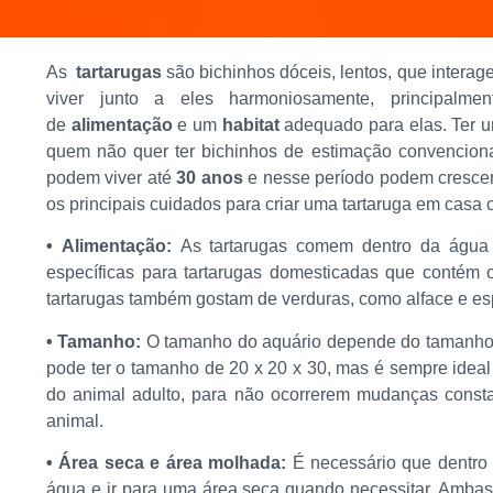
As
tartarugas
são bichinhos dóceis, lentos, que intera
viver junto a eles harmoniosamente, principalm
de
alimentação
e um
habitat
adequado para elas. Ter
quem não quer ter bichinhos de estimação convencionai
podem viver até
30 anos
e nesse período podem crescer
os principais cuidados para criar uma tartaruga em casa
• Alimentação:
As tartarugas comem dentro da água
específicas para tartarugas domesticadas que contém o
tartarugas também gostam de verduras, como alface e es
• Tamanho:
O tamanho do aquário depende do tamanho d
pode ter o tamanho de 20 x 20 x 30, mas é sempre ideal
do animal adulto, para não ocorrerem mudanças const
animal.
• Área seca e área molhada:
É necessário que dentro 
água e ir para uma área seca quando necessitar. Ambas 