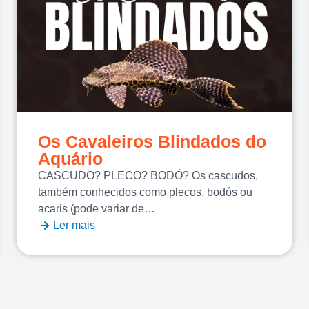
Os Cavaleiros Blindados do
Aquário
CASCUDO? PLECO? BODÓ? Os cascudos,
também conhecidos como plecos, bodós ou
acaris (pode variar de…
Ler mais