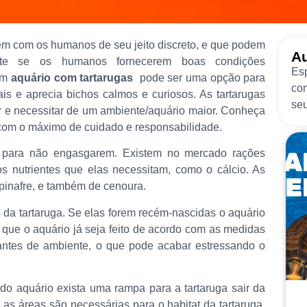
gem com os humanos de seu jeito discreto, e que podem
Au
ente se os humanos fornecerem boas condições
Esp
 um
aquário com tartarugas
pode ser uma opção para
com
s e aprecia bichos calmos e curiosos. As tartarugas
seu
 e necessitar de um ambiente/aquário maior. Conheça
 com o máximo de cuidado e responsabilidade.
 para não engasgarem. Existem no mercado rações
s nutrientes que elas necessitam, como o cálcio. As
pinafre, e também de cenoura.
a tartaruga. Se elas forem recém-nascidas o aquário
 que o aquário já seja feito de acordo com as medidas
antes de ambiente, o que pode acabar estressando o
do aquário exista uma rampa para a tartaruga sair da
as áreas são necessárias para o habitat da tartaruga.