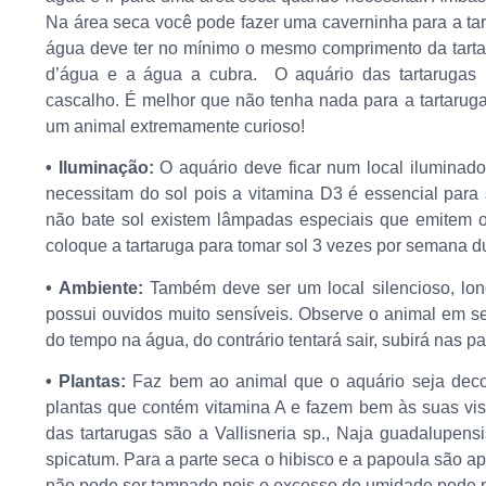
Na área seca você pode fazer uma caverninha para a tar
água deve ter no mínimo o mesmo comprimento da tartar
d’água e a água a cubra. O aquário das tartarugas 
cascalho. É melhor que não tenha nada para a tartaruga 
um animal extremamente curioso!
• Iluminação:
O aquário deve ficar num local iluminado
necessitam do sol pois a vitamina D3 é essencial par
não bate sol existem lâmpadas especiais que emitem o
coloque a tartaruga para tomar sol 3 vezes por semana d
• Ambiente:
Também deve ser um local silencioso, long
possui ouvidos muito sensíveis. Observe o animal em seu 
do tempo na água, do contrário tentará sair, subirá nas p
• Plantas:
Faz bem ao animal que o aquário seja decor
plantas que contém vitamina A e fazem bem às suas vist
das tartarugas são a Vallisneria sp., Naja guadalupens
spicatum. Para a parte seca o hibisco e a papoula são 
não pode ser tampado pois o excesso de umidade pode 