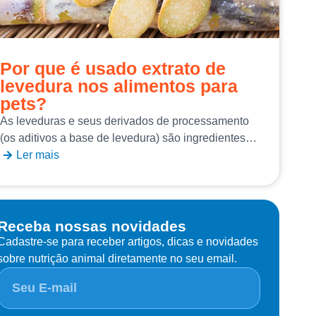
Por que é usado extrato de
levedura nos alimentos para
pets?
As leveduras e seus derivados de processamento
(os aditivos a base de levedura) são ingredientes…
Ler mais
Receba nossas novidades
Cadastre-se para receber artigos, dicas e novidades
sobre nutrição animal diretamente no seu email.