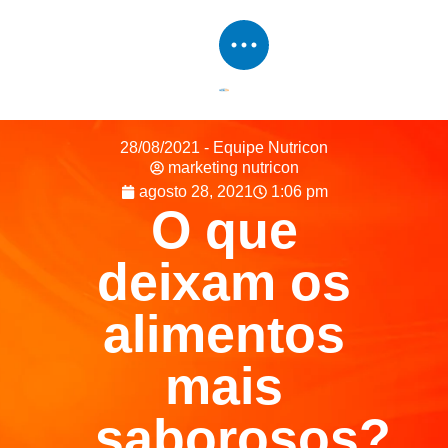
28/08/2021 - Equipe Nutricon
marketing nutricon
agosto 28, 2021
1:06 pm
O que
deixam os
alimentos
mais
saborosos?