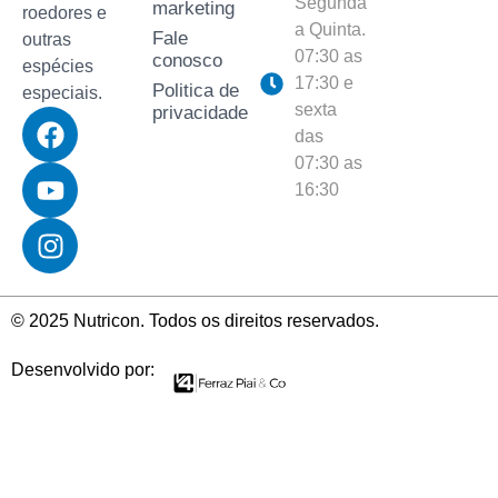
Segunda
marketing
roedores e
a Quinta.
Fale
outras
07:30 as
conosco
espécies
17:30 e
Politica de
especiais.
sexta
privacidade
das
07:30 as
16:30
© 2025 Nutricon. Todos os direitos reservados.
Desenvolvido por: