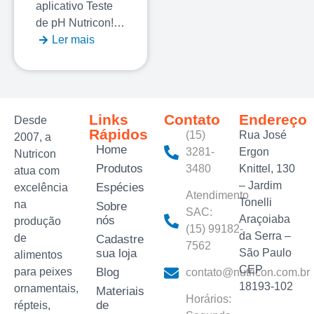
aplicativo Teste
de pH Nutricon!…
Ler mais
Links
Contato
Endereço
Desde
Rápidos
(15)
Rua José
2007, a
Home
3281-
Ergon
Nutricon
Produtos
3480‬
Knittel, 130
atua com
– Jardim
Espécies
excelência
Atendimento
Tonelli
na
Sobre
SAC:
Araçoiaba
nós
produção
(15) 99182-
da Serra –
de
Cadastre
7562
sua loja
São Paulo
alimentos
CEP
para peixes
Blog
contato@nutricon.com.br
18193-102
ornamentais,
Materiais
Horários:
de
répteis,