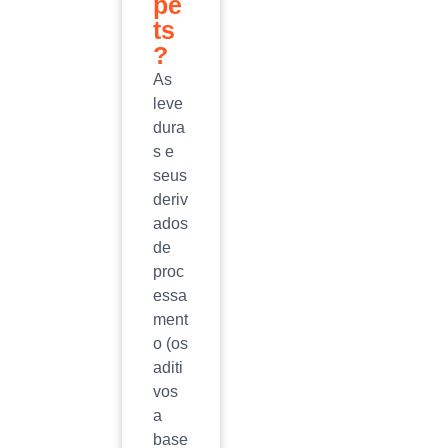
pe
ts
?
As
leve
dura
s e
seus
deriv
ados
de
proc
essa
ment
o (os
aditi
vos
a
base