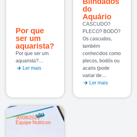
Blindados
do
Aquário
CASCUDO?
Por que
PLECO? BODÓ?
ser um
Os cascudos,
aquarista?
também
Por que ser um
conhecidos como
aquarista?…
plecos, bodós ou
Ler mais
acaris (pode
variar de…
Ler mais
30/08/2021 -
Equipe Nutricon