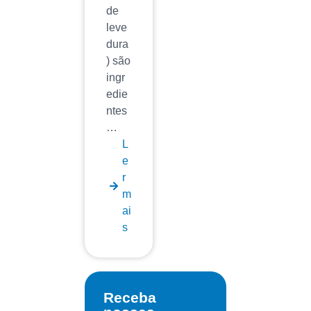
de
leve
dura
) são
ingr
edie
ntes
…
L
e
r
m
ai
s
Receba