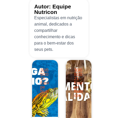
Autor: Equipe
Nutricon
Especialistas em nutrição
animal, dedicados a
compartilhar
conhecimento e dicas
para o bem-estar dos
seus pets.
30/0
30/0
8/20
8/20
21 -
21 -
Equi
Equi
pe
pe
Nutri
Nutri
con
con