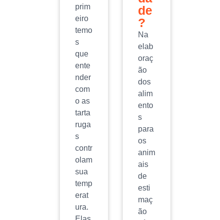
prim
de
eiro
?
temo
Na
s
elab
que
oraç
ente
ão
nder
dos
com
alim
o as
ento
tarta
s
ruga
para
s
os
contr
anim
olam
ais
sua
de
temp
esti
erat
maç
ura.
ão
Elas