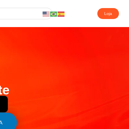
Loja
te
A