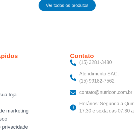
Ver todos os produtos
ápidos
Contato
(15) 3281-3480‬
Atendimento SAC:
(15) 99182-7562
contato@nutricon.com.br
sua loja
Horários: Segunda a Quin
 de marketing
17:30 e sexta das 07:30 
sco
e privacidade