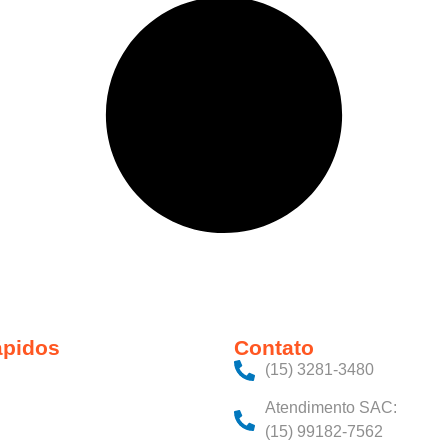
ápidos
Contato
(15) 3281-3480‬
Atendimento SAC:
(15) 99182-7562