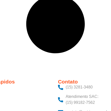
ápidos
Contato
(15) 3281-3480‬
Atendimento SAC:
(15) 99182-7562