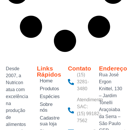
Links
Contato
Endereço
Desde
Rápidos
(15)
Rua José
2007, a
Home
3281-
Ergon
Nutricon
Produtos
3480‬
Knittel, 130
atua com
– Jardim
Espécies
excelência
Atendimento
Tonelli
na
Sobre
SAC:
Araçoiaba
nós
produção
(15) 99182-
da Serra –
de
Cadastre
7562
sua loja
São Paulo
alimentos